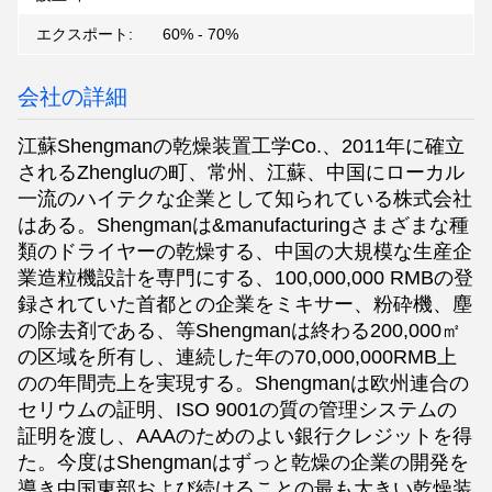
エクスポート:
60% - 70%
会社の詳細
江蘇Shengmanの乾燥装置工学Co.、2011年に確立
されるZhengluの町、常州、江蘇、中国にローカル
一流のハイテクな企業として知られている株式会社
はある。Shengmanは&manufacturingさまざまな種
類のドライヤーの乾燥する、中国の大規模な生産企
業造粒機設計を専門にする、100,000,000 RMBの登
録されていた首都との企業をミキサー、粉砕機、塵
の除去剤である、等Shengmanは終わる200,000㎡
の区域を所有し、連続した年の70,000,000RMB上
のの年間売上を実現する。Shengmanは欧州連合の
セリウムの証明、ISO 9001の質の管理システムの
証明を渡し、AAAのためのよい銀行クレジットを得
た。今度はShengmanはずっと乾燥の企業の開発を
導き中国東部および続けることの最も大きい乾燥装