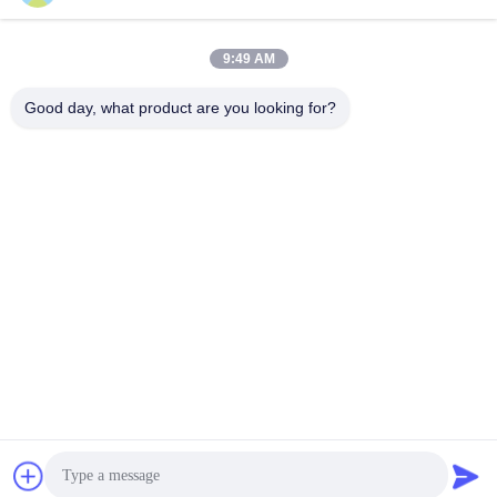
86 -13401338459
9:49 AM
zhengluの町、tianning地区、常州都市、江蘇省
Good day, what product are you looking for?
中国良質 噴霧乾燥機械 サプライヤー。著作権© 2021-2026
Jiangsu Shengman Drying Equipment Engineering Co., Ltd .
複製権所有。