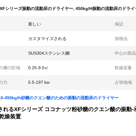
XFシリーズ振動の流動床のドライヤー
,
450kg/H振動の流動床のドラ
新しい
保証:
カスタマイズされる
加熱法:
SUS304ステンレス鋼
中心の部品
の層の区域:
0.25-9.0㎡
乾燥容量:
の力:
5.5-197 kw
占領地域:
10-450kg/h砂糖のクエン酸のための振動の流動床のドライヤー
されるXFシリーズ ココナッツ粉砂糖のクエン酸の振動
/乾燥装置