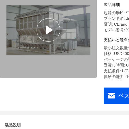
製品詳細
起源の場所: 
ブランド名: Ji
証明: CE and 
モデル番号: X
支払いと送料
最小注文数量: 
価格: USD200
パッケージの詳
受渡し時間: 60
支払条件: L/C
供給の能力: 10
ベ
製品説明