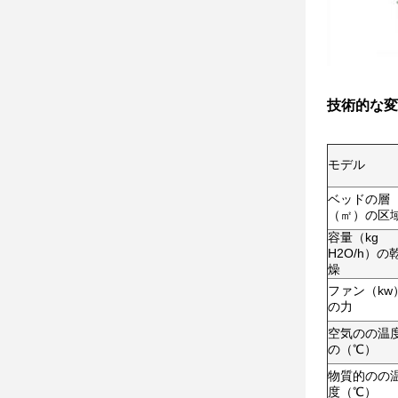
技術的な変
モデル
ベッドの層
（㎡）の区
容量（kg
H2O/h）の
燥
ファン（kw
の力
空気のの温
の（℃）
物質的のの
度（℃）