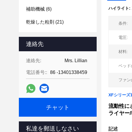
ハイライト:
補助機械
(6)
乾燥した粒剤
(21)
条件:
電圧:
連絡先
材料:
連絡先:
Mrs. Lillian
ベッド
電話番号::
86 -13401338459
ファン
XFシリーズ
流動性に
チャット
ライヤー
私達を郵送しなさい
記述