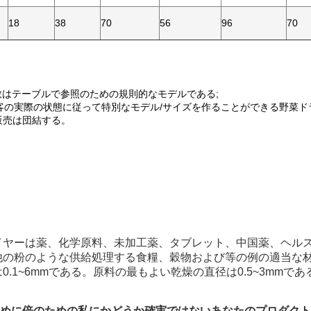
18
38
70
56
96
70
数はテーブルで参照のための規則的なモデルである;
は顧客の実際の状態に従って特別なモデル/サイズを作ることができる野菜
販売は団結する。
イヤーは薬、化学原料、未加工薬、タブレット、中国薬、ヘルス
他の粉のような供給処理する食糧、穀物および等の例の適当な
0.1~6mmである。原料の最もよい乾燥の直径は0.5~3mmであ
めに倍のための私にかどうか確実ではないあなたのプロダクト