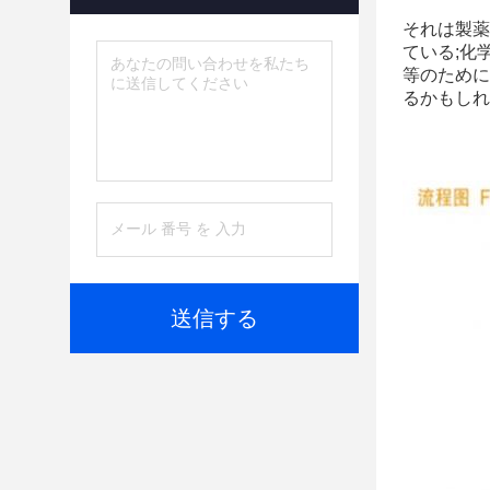
それは製薬
ている;化
等のために
るかもしれ
送信する