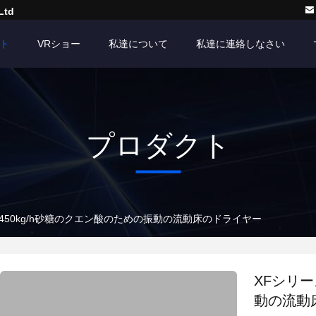
Ltd
ト
VRショー
私達について
私達に連絡しなさい
プロダクト
-450kg/h砂糖のクエン酸のための振動の流動床のドライヤー
XFシリー
動の流動