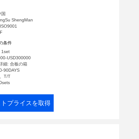
中国
ngSu ShengMan
ISO9001
F
の条件
1set
00-USD300000
細: 合板の箱
-90DAYS
、T/T
sets
ストプライスを取得