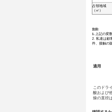
占領地域
（㎡）
注目:
上記の変
1.
2. 私達
件、接触の
適用
このドラ
酸および
燥の直径は
確認するた