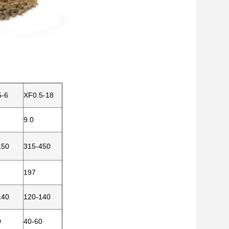
5-6
XF0.5-18
9.0
150
315-450
197
140
120-140
0
40-60