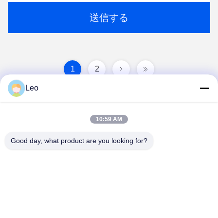
送信する
1
2
Leo
10:59 AM
Good day, what product are you looking for?
Jiangsu Shengman Drying Equipment
Engineering Co., Ltd
lillian@spraydryingmachine.com
86 -13401338459