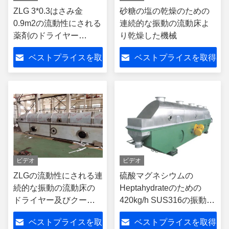
ZLG 3*0.3はさみ金
砂糖の塩の乾燥のための
0.9m2の流動性にされる
連続的な振動の流動床よ
薬剤のドライヤー
り乾燥した機械
20kg/hのVibro -ベッドの
ベストプライスを取
ベストプライスを取得
ドライヤー
得
ビデオ
ビデオ
ZLGの流動性にされる連
硫酸マグネシウムの
続的な振動の流動床の
Heptahydrateのための
ドライヤー及びクーラ
420kg/h SUS316の振動流
ー-ベッドのドライヤー
動床のドライヤー
ベストプライスを取
ベストプライスを取得
420kg/H