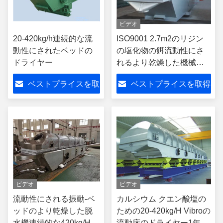
ビデオ
20-420kg/h連続的な流
ISO9001 2.7m2のリジン
動性にされたベッドの
の塩化物の餌流動性にさ
ドライヤー
れるより乾燥した機械連
続的-ベッドのドライヤー
ベストプライスを取
ベストプライスを取得
得
ビデオ
ビデオ
流動性にされる振動-ベ
カルシウム クエン酸塩の
ッドのより乾燥した脱
ための20-420kg/H Vibroの
水機連続的な420kg/H
流動床のドライヤー1年の