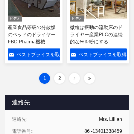
ビデオ
ビデオ
産業食品等級の分散媒
微粒は振動の流動床のド
のベッドのドライヤー
ライヤー産業PLCの連続
FBD Pharma機械
的な米を粉にする
ベストプライスを取
ベストプライスを取得
得
1
2
連絡先
連絡先:
Mrs. Lillian
電話番号::
86 -13401338459