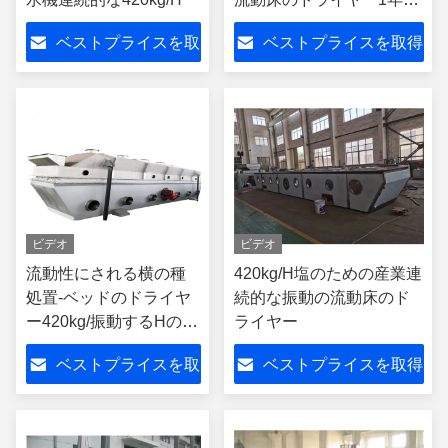
保証
ベストプライスを取
ベストプライスを取得
得
ビデオ
ビデオ
流動性にされる横の種
420kg/H塩のための産業連
処置-ベッドのドライヤ
続的な振動の流動床のド
ー420kg/振動するHの統
ライヤー
合された転倒
ベストプライスを取
ベストプライスを取得
得