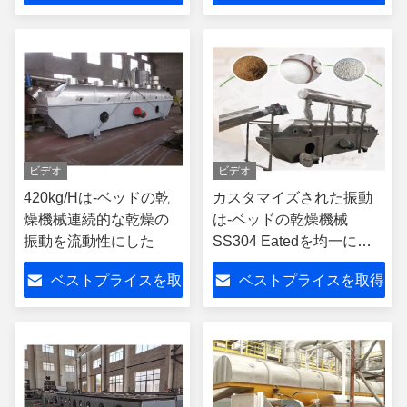
得
ビデオ
ビデオ
420kg/Hは-ベッドの乾
カスタマイズされた振動
燥機械連続的な乾燥の
は-ベッドの乾燥機械
振動を流動性にした
SS304 Eatedを均一に流
動性にした
ベストプライスを取
ベストプライスを取得
得