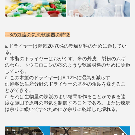
---3の
気流の気流乾燥器
の特徴
ドライヤーは湿気20-70%の乾燥材料のために適してい
a.
る。
b. 木製のドライヤーはおがくず、米の外皮、製粉のムギ
のわら、トウモロコシの茎のような乾燥材料のために等適
している。
c. この木製のドライヤーは8-12%に湿気を減らす
d. 顧客は生産分野のドライヤーの基盤の角度を変えるこ
とができる。
e.
それは生物量の煉炭のよい結果を作ることができる適
度な範囲で原料の湿気を制御することである。または煉炭
は余りに緩いですのためにか余りに乾燥した壊れる。