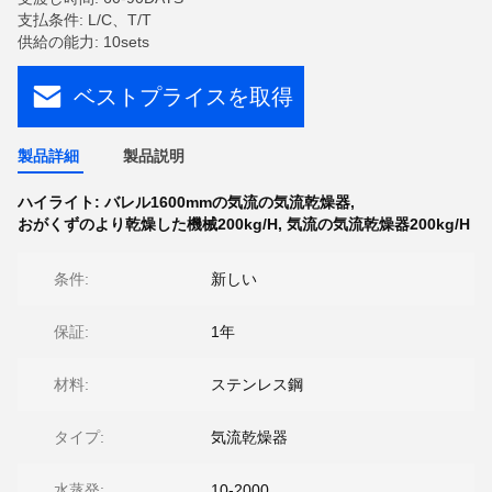
支払条件: L/C、T/T
供給の能力: 10sets
ベストプライスを取得
製品詳細
製品説明
ハイライト:
バレル1600mmの気流の気流乾燥器
,
おがくずのより乾燥した機械200kg/H
,
気流の気流乾燥器200kg/H
条件:
新しい
保証:
1年
材料:
ステンレス鋼
タイプ:
気流乾燥器
水蒸発:
10-2000