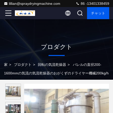
lillian@spraydryingmachine.com
86 -13401338459
チャット
プロダクト
家
>
プロダクト
>
回転の気流乾燥器
>
バレルの直径200-
1600mmの気流の気流乾燥器のおがくずのドライヤー機械200kg/h