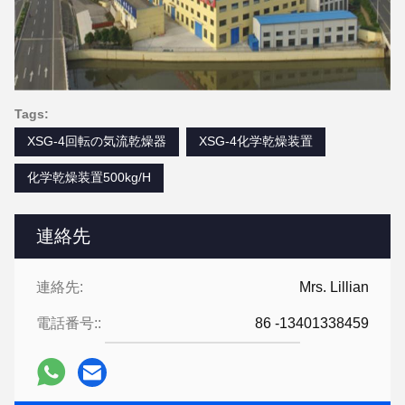
Tags:
XSG-4回転の気流乾燥器
XSG-4化学乾燥装置
化学乾燥装置500kg/H
連絡先
連絡先:
Mrs. Lillian
電話番号::
86 -13401338459