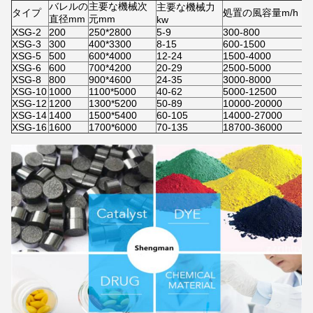
バレルの
主要な機械次
主要な機械力
タイプ
処置の風容量m/h
直径mm
元mm
kw
XSG-2
200
250*2800
5-9
300-800
XSG-3
300
400*3300
8-15
600-1500
XSG-5
500
600*4000
12-24
1500-4000
XSG-6
600
700*4200
20-29
2500-5000
XSG-8
800
900*4600
24-35
3000-8000
XSG-10
1000
1100*5000
40-62
5000-12500
XSG-12
1200
1300*5200
50-89
10000-20000
XSG-14
1400
1500*5400
60-105
14000-27000
XSG-16
1600
1700*6000
70-135
18700-36000