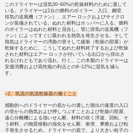
このドライヤーは湿気30~60%の乾燥材料のために適して
いる。ドライヤーは2台の燃料のボイラー、入口、鋼管、
排気の送風機（ファン）、エアー ロックおよびサイクロ
ン
が装備されている
。ぬれた材料はホッパーに入る。燃料
のボイラーはぬれた材料と混合し、管に排気の送風機（フ
ァン）によってすぐに吸われる熱気を発生させる。そして
熱気はドライヤーの湾曲の管そして緩衝（乾燥の部屋）が
乾燥するために、こうしてぬれた材料終了するおよび乾燥
された材料はエアー ロックが付いている出口から排出さ
れるけれどもであり流れ、行く。この木製のドライヤーは
安価消費および高性能の利点との8~12%に湿気を減ら
す。
--2、
気流の気流乾燥器
の働くこと
感動的へのドライヤーの底からの適した噴出の速度の入口
の管からの熱気および押しつぶすことおよび乾燥の部屋、
遠心分離機による強いせん断、材料の吹く浮遊、回転、そ
う材料、の物質移動の強化をせん断、衝突、摩擦および粒
子発生させるため。ドライヤーの底で、より大きい粒子の