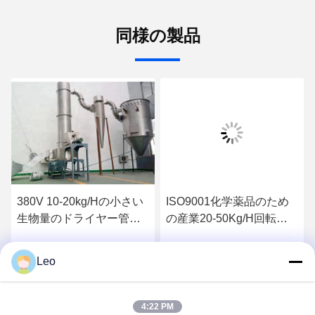
同様の製品
380V 10-20kg/Hの小さい
ISO9001化学薬品のため
生物量のドライヤー管の
の産業20-50Kg/H回転の
乾燥装置はカスタマイズ
気流乾燥器機械
した
Leo
得
ベストプライスを取得
ベストプライスを取得
4:22 PM