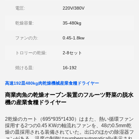
電圧:
220V/380V
乾燥容量:
35-480kg
ファンの力:
0.45-1.8kw
トロリーの乾燥:
2-8セット
焼ける皿:
16-192
高速192皿480kg肉乾燥機械産業食糧ドライヤー
商業肉魚の乾燥オーブン装置のフルーツ野菜の脱水
機の産業食糧ドライヤー
2乾燥のカート（695*935*1430）はまた、熱い循環ファン
採用する2つの0.45 KWの軸流れファンを、48の0.5mm乾
燥の皿採用される装備されていた。出口のほかの除湿器フ
ァンがある。温度の制御はnumbersautomatically表示され