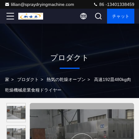
lillian@spraydryingmachine.com
86 -13401338459
チャット
プロダクト
家
>
プロダクト
>
熱気の乾燥オーブン
>
高速192皿480kg肉
乾燥機械産業食糧ドライヤー