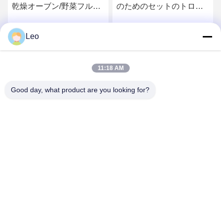
乾燥オーブン/野菜フルー
のためのセットのトロリ
ツの乾燥オーブン
ー220V熱気の乾燥オーブ
ン
Leo
得
ベストプライスを取得
ベストプライスを取得
11:18 AM
Good day, what product are you looking for?
Jiangsu Shengman Drying Equipment
Engineering Co., Ltd
lillian@spraydryingmachine.com
86 -13401338459
zhengluの町、tianning地区、常州都市、江蘇省