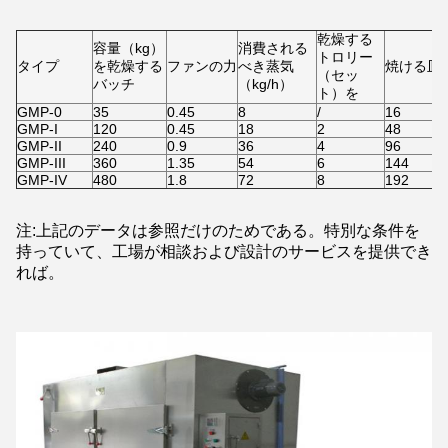
乾燥する
容量（kg）
消費される
トロリー
タイプ
を乾燥する
ファンの力
べき蒸気
焼ける皿
（セッ
バッチ
（kg/h）
ト）を
GMP-0
35
0.45
8
/
16
GMP-I
120
0.45
18
2
48
GMP-II
240
0.9
36
4
96
GMP-III
360
1.35
54
6
144
GMP-IV
480
1.8
72
8
192
注:上記のデータは参照だけのためである。特別な条件を
持っていて、工場が相談および設計のサービスを提供でき
れば。