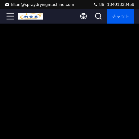
lillian@spraydryingmachine.com
86 -13401338459
チャット