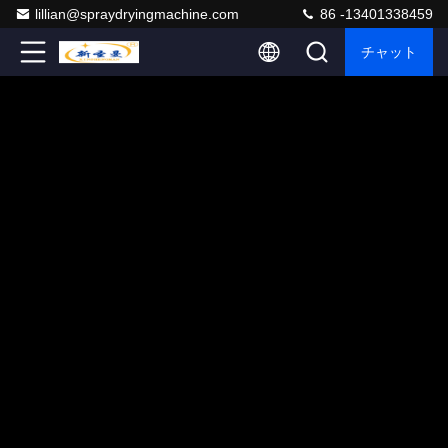
lillian@spraydryingmachine.com
86 -13401338459
チャット