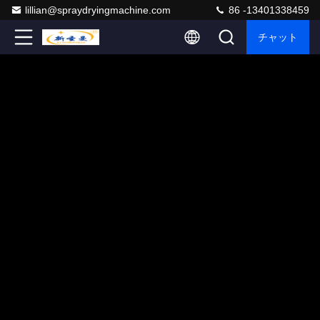
lillian@spraydryingmachine.com
86 -13401338459
チャット